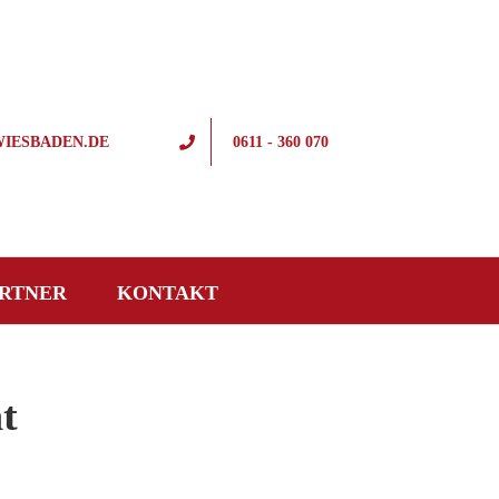
IESBADEN.DE
0611 - 360 070
RTNER
KONTAKT
t