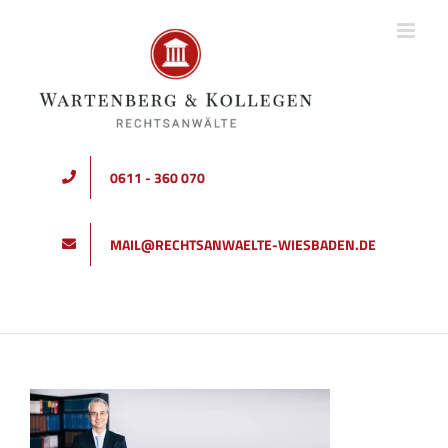
Zum
Inhalt
springen
0611 - 360 070
MAIL@RECHTSANWAELTE-WIESBADEN.DE