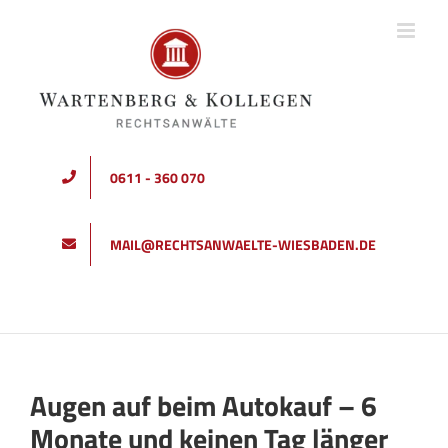
Zum
Inhalt
springen
0611 - 360 070
MAIL@RECHTSANWAELTE-WIESBADEN.DE
Augen auf beim Autokauf – 6
Monate und keinen Tag länger