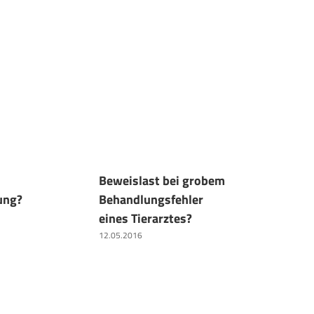
Beweislast bei grobem
Digitaler
ung?
Behandlungsfehler
was gesch
eines Tierarztes?
Todesfall
Benutzerk
12.05.2016
einem soz
Netzwerk
20.10.2018