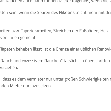
enat, Rauchen auch dann für den Mieter folgenlos, wenn di
ten sein, wenn die Spuren des Nikotins „nicht mehr mit de
eiten bzw. Tapezierarbeiten, Streichen der Fußböden, Heizkö
 von innen gemeint.
apeten beheben lässt, ist die Grenze einer üblichen Renovi
uch und exzessivem Rauchen“ tatsächlich überschritten ist
 zu ziehen.
, dass es dem Vermieter nur unter großen Schwierigkeiten 
nden Mieter durchzusetzen.